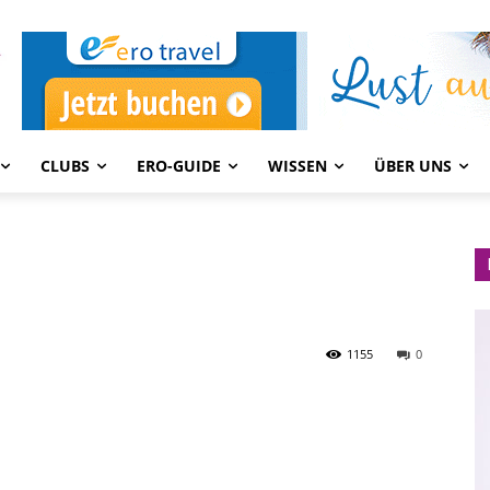
CLUBS
ERO-GUIDE
WISSEN
ÜBER UNS
1155
0