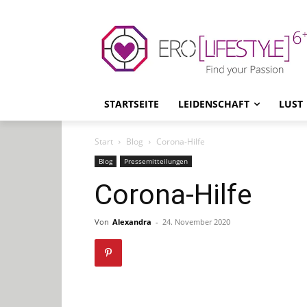
STARTSEITE
LEIDENSCHAFT
LUST
Start
Blog
Corona-Hilfe
Blog
Pressemitteilungen
Corona-Hilfe
Von
Alexandra
-
24. November 2020