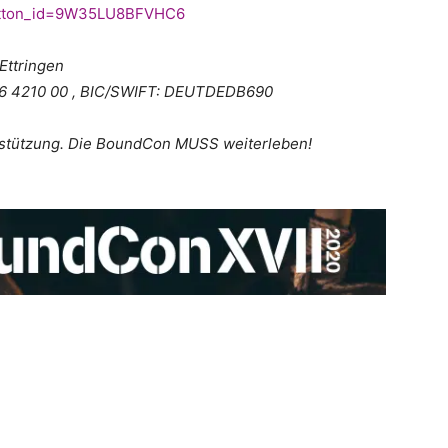
button_id=9W35LU8BFVHC6
Ettringen
16 4210 00 , BIC/SWIFT: DEUTDEDB690
rstützung. Die BoundCon MUSS weiterleben!