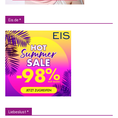
Eis.de *
Liebeslust *