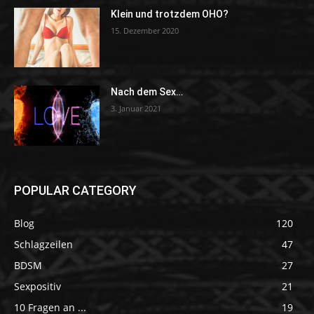
Klein und trotzdem OHO?
15. Dezember 2020
Nach dem Sex…
3. Januar 2021
POPULAR CATEGORY
Blog
120
Schlagzeilen
47
BDSM
27
Sexpositiv
21
10 Fragen an ...
19