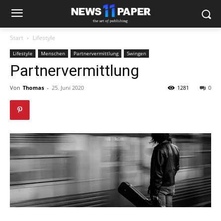
Start
Lifestyle
Lifestyle
Menschen
Partnervermittlung
Swingen
Partnervermittlung
Von
Thomas
-
25. Juni 2020
1281
0