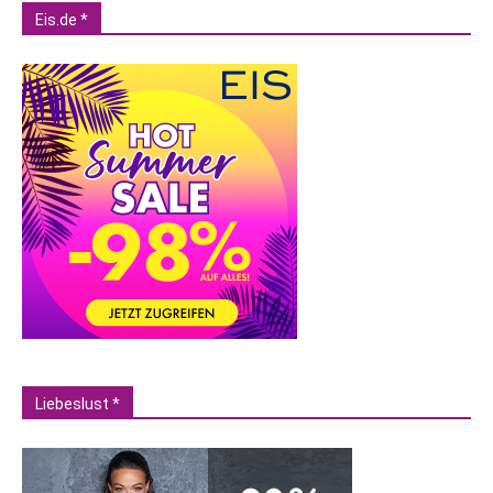
Eis.de *
Liebeslust *